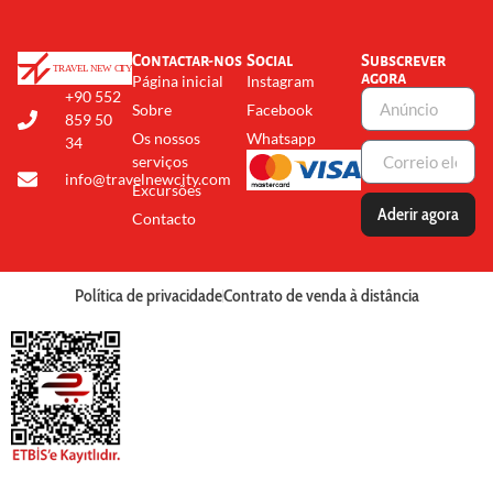
Contactar-nos
Social
Subscrever
agora
Página inicial
Instagram
+90 552
Sobre
Facebook
859 50
Os nossos
Whatsapp
34
serviços
info@travelnewcity.com
Excursões
Aderir agora
Contacto
Política de privacidade
Contrato de venda à distância