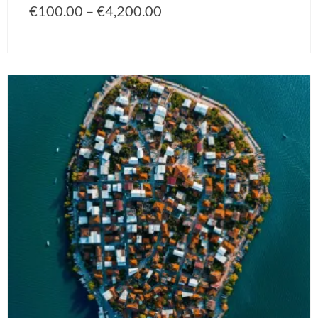
€
100.00
–
€
4,200.00